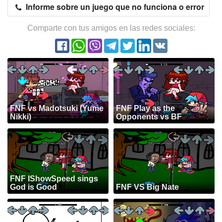
Informe sobre un juego que no funciona o error
Comparte con tus amigos en las redes sociales:
FNF vs Madotsuki (Yume
FNF Play as the
Nikki)
Opponents vs BF
FNF IShowSpeed sings
God is Good
FNF VS Big Nate