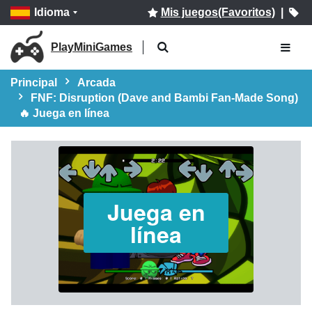
Idioma
Mis juegos(Favoritos)
|
PlayMiniGames
Principal
Arcada
FNF: Disruption (Dave and Bambi Fan-Made Song)
🔥 Juega en línea
Juega en
línea