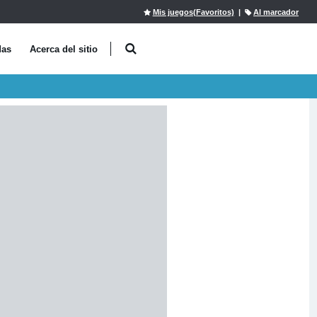
Mis juegos(Favoritos)
|
Al marcador
das
Acerca del sitio