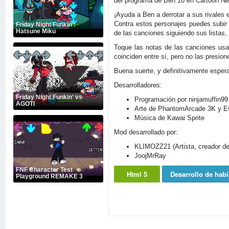
del programa de Ben 10 en Cartoon Ne
¡Ayuda a Ben a derrotar a sus rivales e
Contra estos personajes puedes subir y
Friday Night Funkin':
Hatsune Miku
de las canciones siguiendo sus listas,
Toque las notas de las canciones usa
coinciden entre sí, pero no las presio
Buena suerte, y definitivamente esper
Desarrolladores:
Friday Night Funkin' vs
Programación por ninjamuffin99
AGOTI
Arte de PhantomArcade 3K y Ev
Música de Kawai Sprite
Mod desarrollado por:
KLIMOZZ21 (Artista, creador de
JoojMrRay
FNF Character Test
Html 5
Desarrollo de habi
Playground REMAKE 3