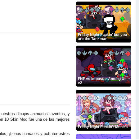
Friday Night Funkin' but you
are the Tankman
FNF vs Impostor Among Us
v2
estros dibujos animados favoritos, y
Ben 10 Skin Mod fue una de las mejores
Friday Night Funkin': Monika
ales, ¡tienes humanos y extraterrestres