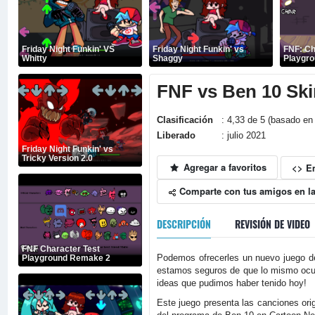
Friday Night Funkin' VS
Friday Night Funkin' vs
FNF: Ch
Whitty
Shaggy
Playgr
FNF vs Ben 10 Sk
Clasificación
: 4,33 de 5 (basado en 
Liberado
: julio 2021
Friday Night Funkin' vs
Tricky Version 2.0
Agregar a favoritos
<> E
Comparte con tus amigos en la
DESCRIPCIÓN
REVISIÓN DE VIDEO
FNF Character Test
Podemos ofrecerles un nuevo juego d
Playground Remake 2
estamos seguros de que lo mismo ocurr
ideas que pudimos haber tenido hoy!
Este juego presenta las canciones orig