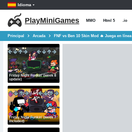
Idioma
PlayMiniGames
MMO
Html 5
.io
Principal
Arcada
FNF vs Ben 10 Skin Mod 🔥 Juega en línea
Friday Night Funkin' (week 8
update)
Friday Night Funkin' (week 7
included)