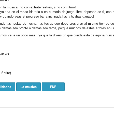
twork!
n la música, no con extraterrestres, sino con ritmo!
a sea en el modo historia o en el modo de juego libre, depende de ti, con el
 y cuando veas el progreso barra inclinada hacia ti, ¡has ganado!
ndo las teclas de flecha, las teclas que debe presionar al mismo tiempo qu
ne demasiado pronto o demasiado tarde, porque muchos de estos errores en una
amos verte un poco más, ¡ya que la diversión que brinda esta categoría nunca
ilsk8r
 Sprite)
lidades
La musica
FNF