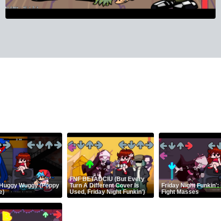
FNF BETADCIU (But Every
 Huggy Wuggy (Poppy
Turn A Different Cover Is
Friday Night Funkin':
e)
Used, Friday Night Funkin')
Fight Masses