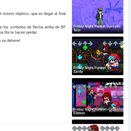
 mismo objetivo, que es llegar al final
Friday Night Funkin Garcello
e los símbolos de flecha arriba de BF
Test
 fila te hacen perder.
 se detiene!
Friday Night Funkin' vs
Zardy
Friday Night Funkin': CG5
Edition