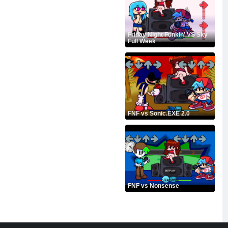
Friday Night Funkin' VS Sky
Full Week
FNF vs Sonic.EXE 2.0
FNF vs Nonsense