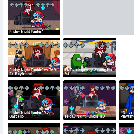
Friday Night Funkin'
Friday Night Funkin' vs TABI
FNF vs Impostor Among Us
Ex-Boyfriend
V3
Friday Night Funkin' VS
FNF vs
Garcello
Friday Night Funkin' HD
Playtim