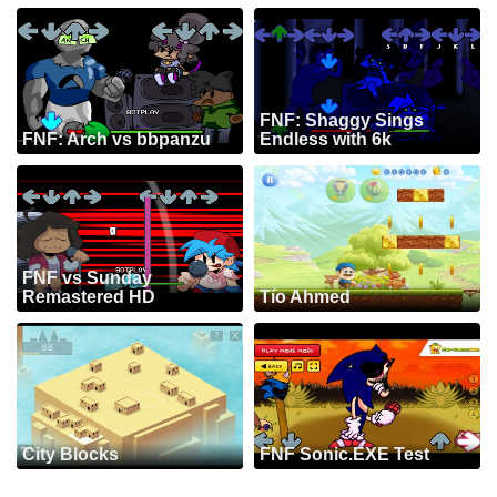
FNF: Shaggy Sings
FNF: Arch vs bbpanzu
Endless with 6k
FNF vs Sunday
Remastered HD
Tío Ahmed
City Blocks
FNF Sonic.EXE Test