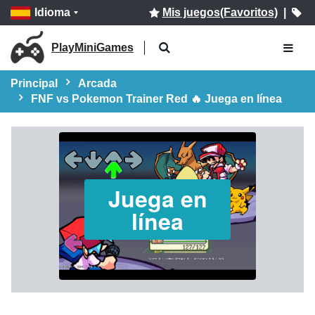
Idioma
Mis juegos(Favoritos)
|
PlayMiniGames
Principal
Arcada
FNF vs Pokemon Trainer Red 🔥 Juega en línea
Juega en
línea