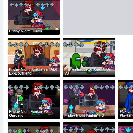
Friday Night Funkin'
Friday Night Funkin' vs TABI
FNF vs Impostor Among Us
Ex-Boyfriend
V3
Friday Night Funkin' VS
FNF vs
Garcello
Friday Night Funkin' HD
Playtim