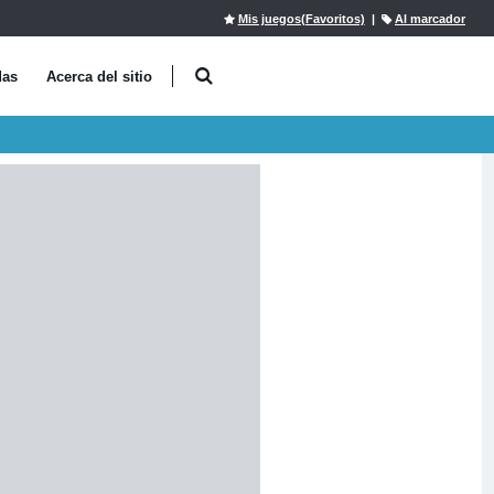
Mis juegos(Favoritos)
|
Al marcador
das
Acerca del sitio