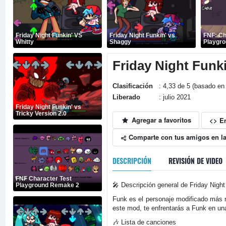
Friday Night Funkin' VS
Friday Night Funkin' vs
FNF: Ch
Whitty
Shaggy
Playgr
Friday Night Funk
Clasificación
: 4,33 de 5 (basado en 
Liberado
: julio 2021
Friday Night Funkin' vs
Tricky Version 2.0
Agregar a favoritos
<> E
Comparte con tus amigos en la
DESCRIPCIÓN
REVISIÓN DE VIDEO
FNF Character Test
🎤 Descripción general de Friday Night
Playground Remake 2
Funk es el personaje modificado más n
este mod, te enfrentarás a Funk en una
🎶 Lista de canciones