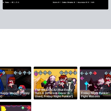
FNF BETADCIU (But Every
 Huggy Wuggy (Poppy
Turn A Different Cover Is
Friday Night Funkin':
e)
Used, Friday Night Funkin')
Fight Masses