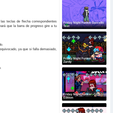
las teclas de flecha correspondientes
Friday Night Funkin Garcello
ará que la barra de progreso gire a tu
Test
do.
 equivocado, ya que si falla demasiado,
Friday Night Funkin' vs
Zardy
.
Friday Night Funkin': CG5
Edition