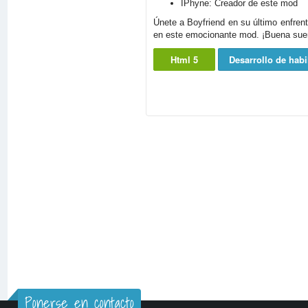
IPhyne: Creador de este mod
Únete a Boyfriend en su último enfrent
en este emocionante mod. ¡Buena suert
Html 5
Desarrollo de habi
Ponerse en contacto