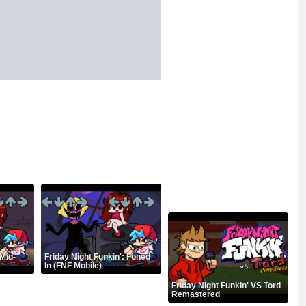
 Mid-
Friday Night Funkin': Foned
In (FNF Mobile)
Friday Night Funkin' VS Tord
Remastered