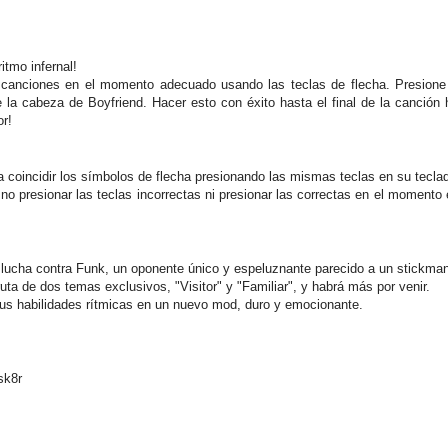
itmo infernal!
s canciones en el momento adecuado usando las teclas de flecha. Presione 
 la cabeza de Boyfriend. Hacer esto con éxito hasta el final de la canción h
or!
ga coincidir los símbolos de flecha presionando las mismas teclas en su tecla
 no presionar las teclas incorrectas ni presionar las correctas en el momento
lucha contra Funk, un oponente único y espeluznante parecido a un stickman
uta de dos temas exclusivos, "Visitor" y "Familiar", y habrá más por venir.
tus habilidades rítmicas en un nuevo mod, duro y emocionante.
sk8r