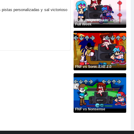
 pistas personalizadas y sal victorioso
Friday Night Funkin' VS Sky
Full Week
FNF vs Sonic.EXE 2.0
FNF vs Nonsense