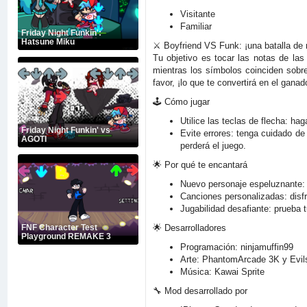
Visitante
Familiar
Friday Night Funkin':
Hatsune Miku
⚔️ Boyfriend VS Funk: ¡una batalla de r
Tu objetivo es tocar las notas de la
mientras los símbolos coinciden sobre
favor, ¡lo que te convertirá en el ganad
🕹️ Cómo jugar
Utilice las teclas de flecha: ha
Friday Night Funkin' vs
Evite errores: tenga cuidado de
AGOTI
perderá el juego.
🌟 Por qué te encantará
Nuevo personaje espeluznante: 
Canciones personalizadas: disfr
Jugabilidad desafiante: prueba 
🌟 Desarrolladores
FNF Character Test
Playground REMAKE 3
Programación: ninjamuffin99
Arte: PhantomArcade 3K y Evil
Música: Kawai Sprite
🔧 Mod desarrollado por