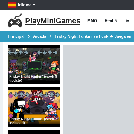
Idioma
PlayMiniGames
MMO
Html 5
.io
Principal
Arcada
Friday Night Funkin' vs Funk 🔥 Juega en l
Friday Night Funkin' (week 8
update)
Friday Night Funkin' (week 7
included)