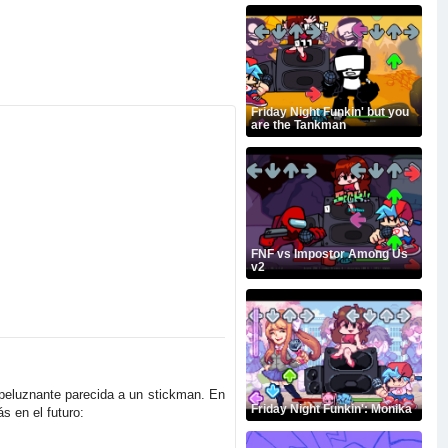
Friday Night Funkin' but you
are the Tankman
FNF vs Impostor Among Us
v2
speluznante parecida a un stickman. En
Friday Night Funkin': Monika
s en el futuro: