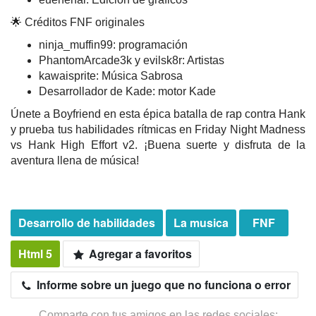
🌟 Créditos FNF originales
ninja_muffin99: programación
PhantomArcade3k y evilsk8r: Artistas
kawaisprite: Música Sabrosa
Desarrollador de Kade: motor Kade
Únete a Boyfriend en esta épica batalla de rap contra Hank
y prueba tus habilidades rítmicas en Friday Night Madness
vs Hank High Effort v2. ¡Buena suerte y disfruta de la
aventura llena de música!
Desarrollo de habilidades
La musica
FNF
Html 5
Agregar a favoritos
Informe sobre un juego que no funciona o error
Comparte con tus amigos en las redes sociales: