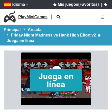
Idioma
Mis juegos(Favoritos)
|
PlayMiniGames
Principal
Arcada
Friday Night Madness vs Hank High Effort v2 🔥
Juega en línea
Juega en
línea